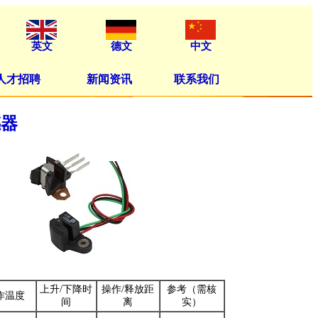
英文
德文
中文
人才招聘
新闻资讯
联系我们
感器
上升/下降时
操作/释放距
参考（需核
作温度
间
离
实）