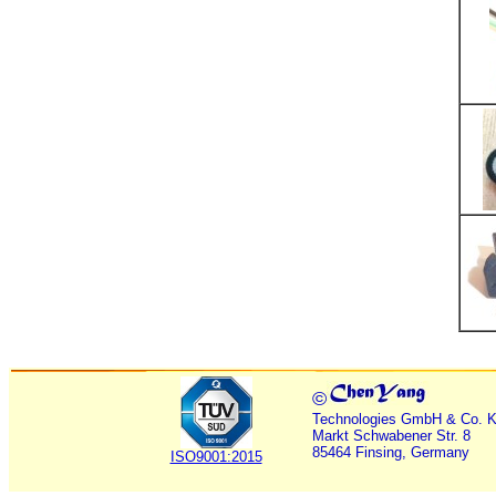
©
Technologies GmbH & Co. 
Markt Schwabener Str. 8
85464 Finsing, Germany
ISO9001:2015