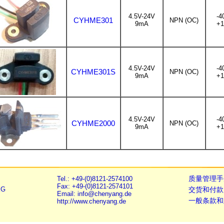
4.5V-24V
-4
CYHME301
NPN (OC)
9mA
+1
4.5V-24V
-4
CYHME301S
NPN (OC)
9mA
+1
4.5V-24V
-4
CYHME2000
NPN (OC)
9mA
+1
Tel.: +49-(0)8121-2574100
质量管理手
Fax: +49-(0)8121-2574101
KG
交货和付款
Email: info@chenyang.de
一般条款和
http://www.chenyang.de