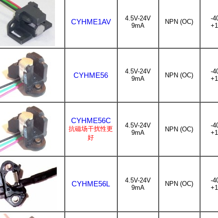
4.5V-24V
-4
CYHME1AV
NPN (OC)
9mA
+1
4.5V-24V
-4
CYHME56
NPN (OC)
9mA
+1
CYHME56C
4.5V-24V
-4
抗磁场干扰性更
NPN (OC)
9mA
+1
好
4.5V-24V
-4
CYHME56L
NPN (OC)
9mA
+1